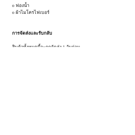
o ฟองน้ำ
o ผ้าไมโครไฟเบอร์
การจัดส่งและรับกลับ
สินค้าทั้งหมดนี้จะถูกจัดส่ง
1
วันก่อน
เริ่มคลาสออนไลน์
และจะไปรับหลังจากคุณเรียน
ออนไลน์เสร็จ – คลาส
(วันเดียวกับวันที่เรียนคลาส
-
ออนไลน์)*
*ค่าขนส่งและค่ารับสินค้ารวมอยู่ใน
ค่าคลาส
SCHEDULE
กำหนดการ