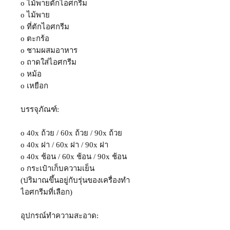
o ไม้พายตักไอศกรีม
o ไม้พาย
o ที่ตักไอศกรีม
o ตะกร้อ
o ชามผสมอาหาร
o ถาดใส่ไอศกรีม
o หม้อ
o เหยือก
บรรจุภัณฑ์:
o 40x ถ้วย / 60x ถ้วย
/
90x ถ้วย
o 40x ฝา
/
60x ฝา / 90x ฝา
o 40x ช้อน / 60x ช้อน / 90x ช้อน
o กระเป๋าเก็บความเย็น
(ปริมาณขึ้นอยู่กับรุ่นของเครื่องทำ
ไอศกรีมที่เลือก)
อุปกรณ์ทำความสะอาด: