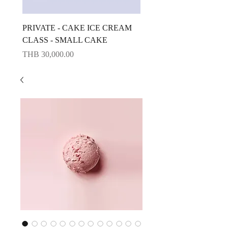
PRIVATE - CAKE ICE CREAM
CAKE ICE CREAM CLA
CLASS - SMALL CAKE
BIG CAKE
Price
Price
THB 30,000.00
THB 10,000.00