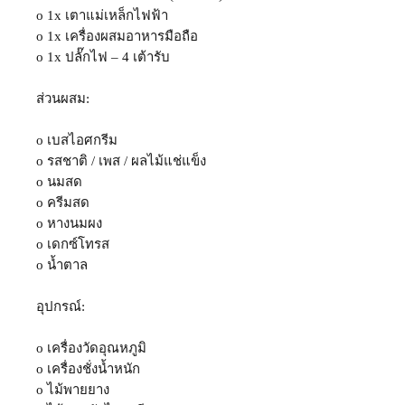
o 1x เตาแม่เหล็กไฟฟ้า
o 1x เครื่องผสมอาหารมือถือ
o 1x ปลั๊กไฟ – 4 เต้ารับ
ส่วนผสม:
o เบสไอศกรีม
o รสชาติ / เพส / ผลไม้แช่แข็ง
o นมสด
o ครีมสด
o หางนมผง
o เดกซ์โทรส
o น้ำตาล
อุปกรณ์:
o เครื่องวัดอุณหภูมิ
o เครื่องชั่งน้ำหนัก
o ไม้พายยาง